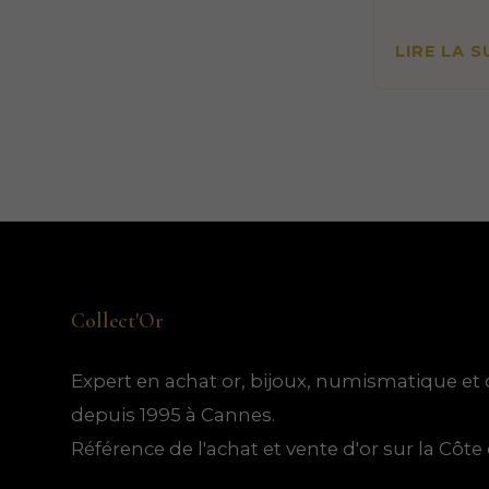
t
i
i
o
o
t
t
d
d
LIRE LA S
s
u
u
i
i
t
t
s
s
Collect'Or
Expert en achat or, bijoux, numismatique et 
depuis 1995 à Cannes.
Référence de l'achat et vente d'or sur la Côte 