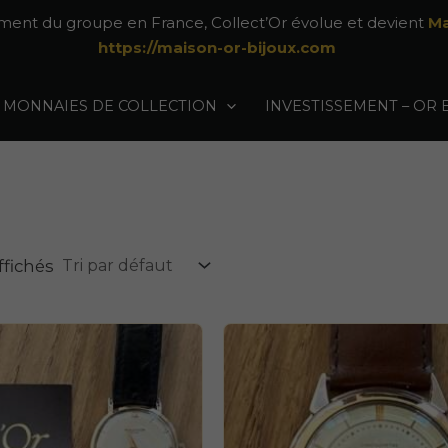
ement du groupe en France, Collect’Or évolue et devient
Ma
https://maison-or-bijoux.com
MONNAIES DE COLLECTION
INVESTISSEMENT – OR 
ffichés