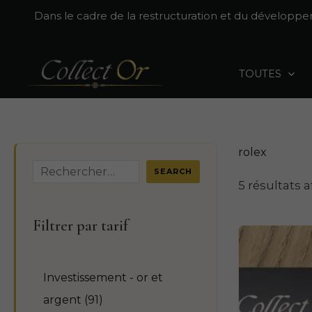
Aller
Dans le cadre de la restructuration et du développ
au
contenu
TOUTES
rolex
R
SEARCH
5 résultats a
e
c
Filtrer par tarif
h
e
Investissement - or et
r
9
argent
91
c