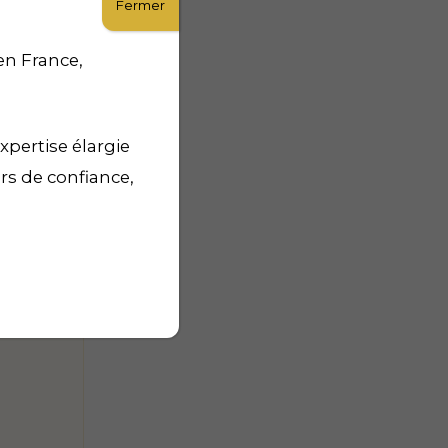
Fermer
en France,
xpertise élargie
urs de confiance,
e 1945 –