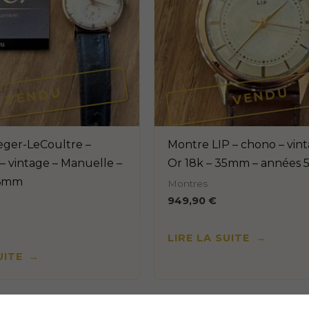
VENDU
VENDU
eger-LeCoultre –
Montre LIP – chono – vint
– vintage – Manuelle –
Or 18k – 35mm – années 
36mm
Montres
949,90
€
LIRE LA SUITE
UITE