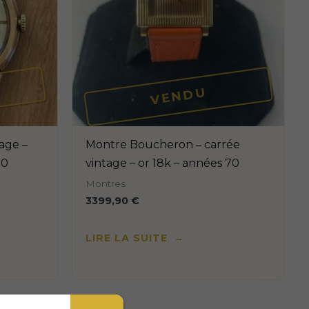
VENDU
age –
Montre Boucheron – carrée
50
vintage – or 18k – années 70
Montres
3399,90
€
LIRE LA SUITE