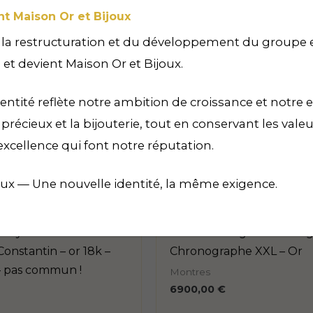
nt Maison Or et Bijoux
 la restructuration et du développement du groupe 
 et devient Maison Or et Bijoux.
entité reflète notre ambition de croissance et notre e
récieux et la bijouterie, tout en conservant les vale
excellence qui font notre réputation.
VENDU
VENDU
oux — Une nouvelle identité, la même exigence.
ployante montre
Girard Perregaux – vintag
onstantin – or 18k –
Chronographe XXL – Or
– pas commun !
Montres
6900,00
€