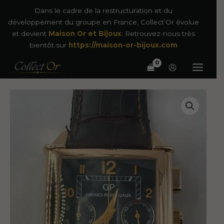
Aller
Dans le cadre de la restructuration et du
au
développement du groupe en France, Collect’Or évolue
contenu
et devient
Maison Or et Bijoux
. Retrouvez-nous très
bientôt sur
https://maison-or-bijoux.com