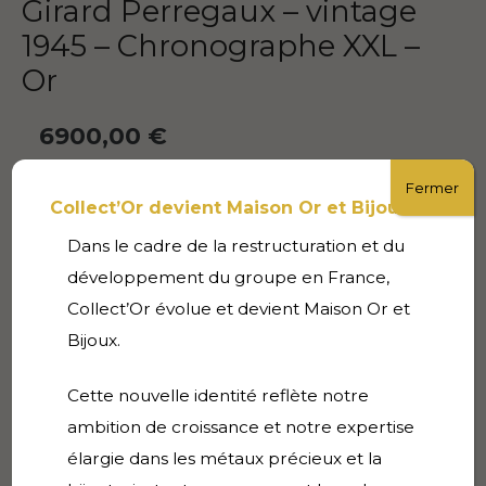
Girard Perregaux – vintage
1945 – Chronographe XXL –
Or
6900,00
€
VENDU
Fermer
Collect’Or devient Maison Or et Bijoux
Dans le cadre de la restructuration et du
Description
développement du groupe en France,
Collect’Or évolue et devient Maison Or et
Informations complémentaires
Bijoux.
Girard Perregaux – vintage 1945 – Chronographe
Cette nouvelle identité reflète notre
XXL: la plus grosse version!
ambition de croissance et notre expertise
élargie dans les métaux précieux et la
Or 18k