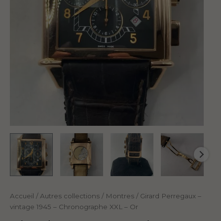
Accueil
/
Autres collections
/
Montres
/ Girard Perregaux –
vintage 1945 – Chronographe XXL – Or