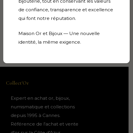
bijouterie, tout en conservant les valeurs
Cal 3370 automatic
de confiance, transparence et excellence
Ref 2584 – numéro 202!
qui font notre réputation.
Boucle or signée
36x37mm
Maison Or et Bijoux — Une nouvelle
No box – no papers, mais avec notre facture et
identité, la même exigence.
garantie 6 mois
Collect'Or
Expert en achat or, bijoux,
numismatique et collections
depuis 1995 à Cannes.
Référence de l'achat et vente
d'or sur la Côte d'Azur.