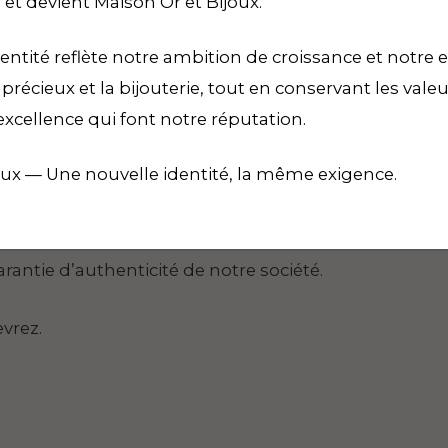
 et devient Maison Or et Bijoux.
entité reflète notre ambition de croissance et notre e
récieux et la bijouterie, tout en conservant les vale
excellence qui font notre réputation.
s
oux — Une nouvelle identité, la même exigence.
97 Grammes
rantie d’authenticité de notre société.
vrez.