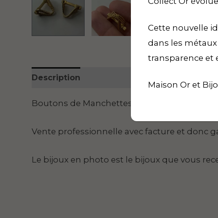
Collect’Or évolue
Cette nouvelle id
dans les métaux p
transparence et 
Description
Informations complémentaire
Maison Or et Bij
Boutons de Manchettes – Or 18 Carats – 11.
Vente professionnelle avec facture et donc ga
Le bijoux en photo est le bijoux que vous rece