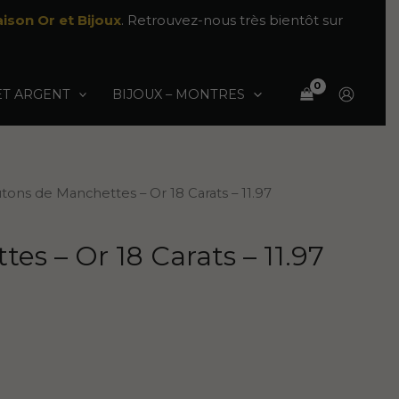
ison Or et Bijoux
. Retrouvez-nous très bientôt sur
ET ARGENT
BIJOUX – MONTRES
tons de Manchettes – Or 18 Carats – 11.97
s – Or 18 Carats – 11.97