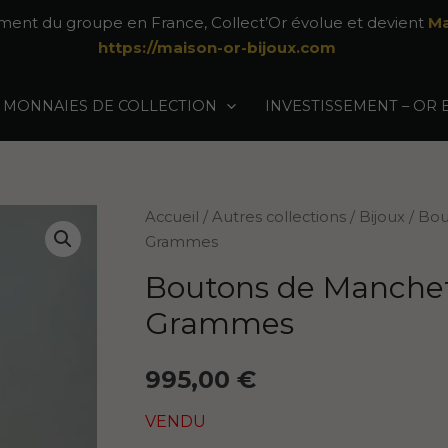
ement du groupe en France, Collect’Or évolue et devient
Ma
https://maison-or-bijoux.com
MONNAIES DE COLLECTION
INVESTISSEMENT – OR 
Accueil
/
Autres collections
/
Bijoux
/ Bou
Grammes
Boutons de Manchette
Grammes
995,00
€
VENDU