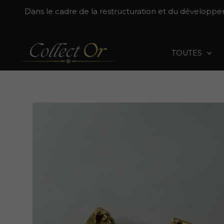
Aller
Dans le cadre de la restructuration et du développ
au
contenu
TOUTES