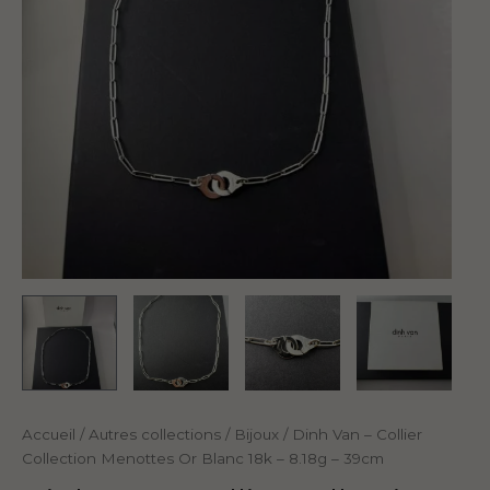
Accueil
/
Autres collections
/
Bijoux
/ Dinh Van – Collier
Collection Menottes Or Blanc 18k – 8.18g – 39cm