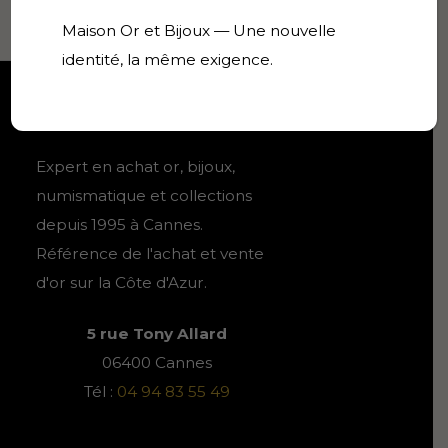
18k
-
Maison Or et Bijoux — Une nouvelle
8.18g
identité, la même exigence.
-
39cm
Collect'Or
Expert en achat or, bijoux,
numismatique et collections
depuis 1995 à Cannes.
Référence de l'achat et vente
d'or sur la Côte d'Azur.
5 rue Tony Allard
06400 Cannes
Tél :
04 94 83 55 49