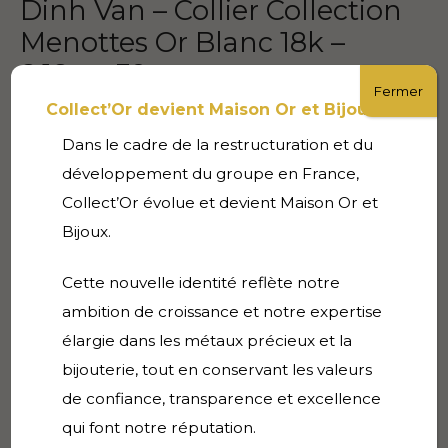
Dinh Van – Collier Collection
Menottes Or Blanc 18k –
8.18g – 39cm
Fermer
Collect’Or devient Maison Or et Bijoux
1900,00
€
Dans le cadre de la restructuration et du
Disponibilité :
1 en stock
développement du groupe en France,
Collect’Or évolue et devient Maison Or et
quantité
AJOUTER AU
PANIER
Bijoux.
de
Dinh
Cette nouvelle identité reflète notre
Van
-
ambition de croissance et notre expertise
Collier
Description
élargie dans les métaux précieux et la
Collection
bijouterie, tout en conservant les valeurs
Menottes
Bijoux de seconde main – or 18 carats
de confiance, transparence et excellence
Or
Blanc
qui font notre réputation.
Produit authentique, livré dans sa boite d’origine