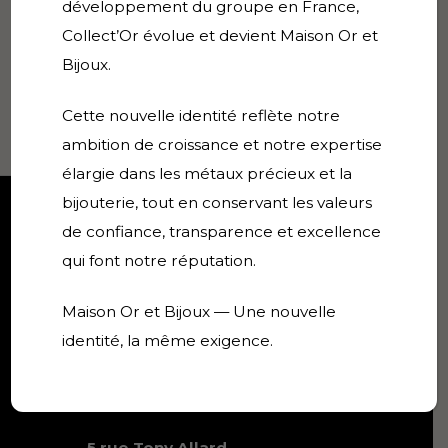
Bracelet mailles américaines
développement du groupe en France,
Collect’Or évolue et devient Maison Or et
– 20.75g – 20 cm – or 18k
Bijoux.
1870,00
€
Cette nouvelle identité reflète notre
VENDU
ambition de croissance et notre expertise
élargie dans les métaux précieux et la
bijouterie, tout en conservant les valeurs
Collect'Or
de confiance, transparence et excellence
qui font notre réputation.
Expert en achat or, bijoux,
numismatique et collections
Maison Or et Bijoux — Une nouvelle
depuis 1995 à Cannes.
identité, la même exigence.
Référence de l'achat et vente
d'or sur la Côte d'Azur.
5 rue Tony Allard