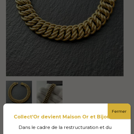
Fermer
Collect’Or devient Maison Or et Bijoux
Accueil
/
Autres collections
/
Bijoux
/ Bracelet mailles
américaines – 20.75g – 20 cm – or 18k
Dans le cadre de la restructuration et du