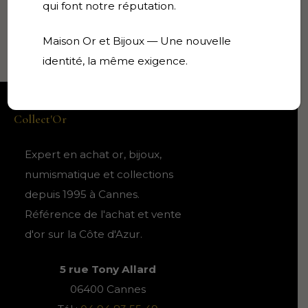
qui font notre réputation.
Pas de boîte d’origine mais écrin de
présentation en velour offert
Maison Or et Bijoux — Une nouvelle
identité, la même exigence.
Collect'Or
Expert en achat or, bijoux,
numismatique et collections
depuis 1995 à Cannes.
Référence de l'achat et vente
d'or sur la Côte d'Azur.
5 rue Tony Allard
06400 Cannes