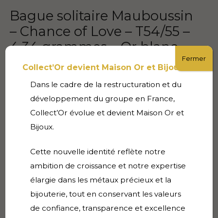
Bague solitaire Mauboussin
– Chance of Love – T54/55 –
4.34 grammes – Or blanc
Fermer
18K
Collect’Or devient Maison Or et Bijoux
Dans le cadre de la restructuration et du
690,00
€
développement du groupe en France,
VENDU
Collect’Or évolue et devient Maison Or et
Bijoux.
Description
Cette nouvelle identité reflète notre
ambition de croissance et notre expertise
Magnifique Bague de seconde main.
élargie dans les métaux précieux et la
bijouterie, tout en conservant les valeurs
Sort de polissage
de confiance, transparence et excellence