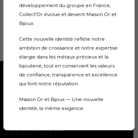
développement du groupe en France,
10 florins – pays bas – 6.70g –
Collect’Or évolue et devient Maison Or et
or 900
Bijoux.
910,00
€
Cette nouvelle identité reflète notre
VENDU
ambition de croissance et notre expertise
élargie dans les métaux précieux et la
bijouterie, tout en conservant les valeurs
de confiance, transparence et excellence
Collect'Or
qui font notre réputation.
Expert en achat or, bijoux,
Maison Or et Bijoux — Une nouvelle
numismatique et collections
identité, la même exigence.
depuis 1995 à Cannes.
Référence de l'achat et vente
d'or sur la Côte d'Azur.