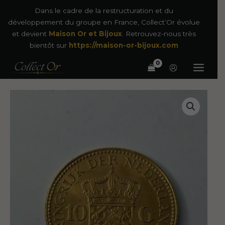
Aller
Dans le cadre de la restructuration et du
au
développement du groupe en France, Collect’Or évolue
contenu
et devient
Maison Or et Bijoux
. Retrouvez-nous très
bientôt sur
https://maison-or-bijoux.com