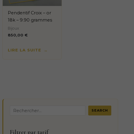
Pendentif Croix – or
18k – 9.90 grammes
Bijoux
850,00
€
LIRE LA SUITE
R
SEARCH
e
c
Filtrer par tarif