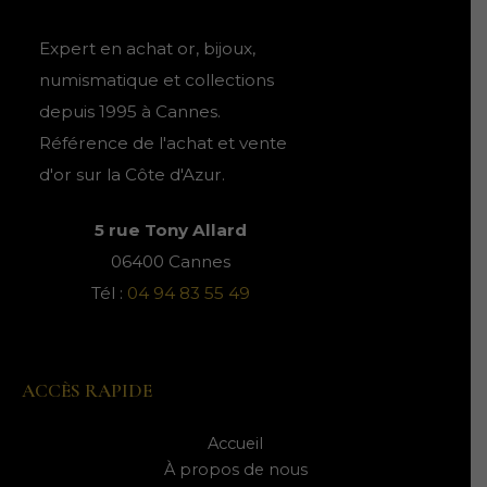
s
u
u
i
i
Expert en achat or, bijoux,
t
t
numismatique et collections
s
s
depuis 1995 à Cannes.
Référence de l'achat et vente
d'or sur la Côte d'Azur.
5 rue Tony Allard
06400 Cannes
Tél :
04 94 83 55 49
ACCÈS RAPIDE
Accueil
À propos de nous