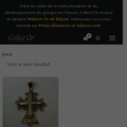
Aller
Dans le cadre de la restructuration et du
au
développement du groupe en France, Collect’Or évolue
contenu
et devient
Maison Or et Bijoux
. Retrouvez-nous très
bientôt sur
https://maison-or-bijoux.com
jesus
Voici le seul résultat
VENDU