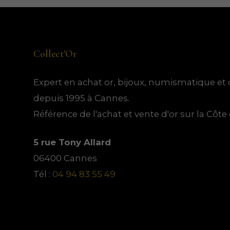
t
i
i
o
o
t
t
d
d
s
u
u
Collect'Or
i
i
t
t
Expert en achat or, bijoux, numismatique et 
s
s
depuis 1995 à Cannes.
Référence de l'achat et vente d'or sur la Côte 
5 rue Tony Allard
06400 Cannes
Tél :
04 94 83 55 49