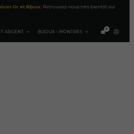
ison Or et Bijoux
. Retrouvez-nous très bientôt sur
ET ARGENT
BIJOUX – MONTRES