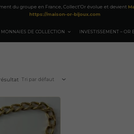
ement du groupe en France, Collect’Or évolue et devient
Ma
https://maison-or-bijoux.com
MONNAIES DE COLLECTION
INVESTISSEMENT – OR 
 résultat