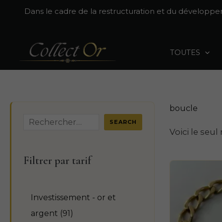
Aller
Dans le cadre de la restructuration et du développ
au
contenu
TOUTES
boucle
R
SEARCH
Voici le seul
e
c
Filtrer par tarif
h
e
Investissement - or et
r
9
argent
91
c