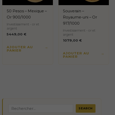
50 Pesos – Mexique –
Souverain –
Or 900/1000
Royaume-uni – Or
917/1000
Investissement - or et
argent
Investissement - or et
5449,00
€
argent
1079,00
€
AJOUTER AU
PANIER
AJOUTER AU
PANIER
R
SEARCH