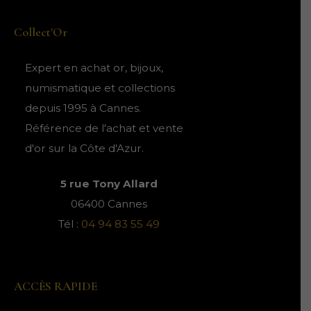
i
o
o
t
t
d
d
Collect'Or
s
u
u
i
i
Expert en achat or, bijoux,
t
t
numismatique et collections
s
s
depuis 1995 à Cannes.
Référence de l'achat et vente
d'or sur la Côte d'Azur.
5 rue Tony Allard
06400 Cannes
Tél :
04 94 83 55 49
ACCÈS RAPIDE