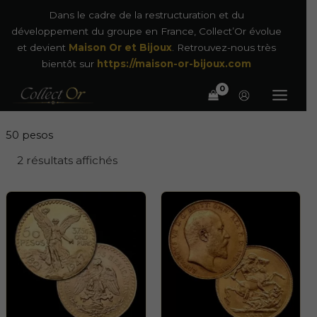
Aller
Dans le cadre de la restructuration et du
au
développement du groupe en France, Collect’Or évolue
contenu
et devient
Maison Or et Bijoux
. Retrouvez-nous très
bientôt sur
https://maison-or-bijoux.com
50 pesos
2 résultats affichés