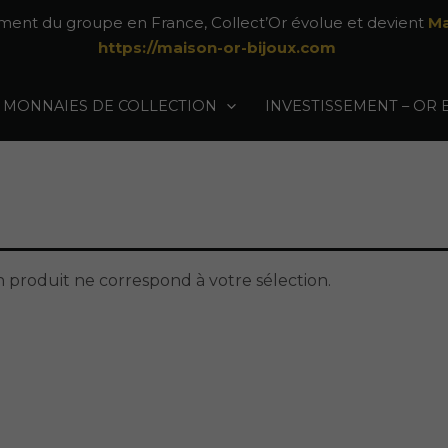
ement du groupe en France, Collect’Or évolue et devient
Ma
https://maison-or-bijoux.com
MONNAIES DE COLLECTION
INVESTISSEMENT – OR 
produit ne correspond à votre sélection.