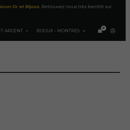
ison Or et Bijoux
. Retrouvez-nous très bientôt sur
ET ARGENT
BIJOUX – MONTRES