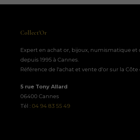
t
i
i
o
o
t
t
d
d
s
u
u
Collect'Or
i
i
t
t
Expert en achat or, bijoux, numismatique et 
s
s
depuis 1995 à Cannes.
Référence de l'achat et vente d'or sur la Côte 
5 rue Tony Allard
06400 Cannes
Tél :
04 94 83 55 49